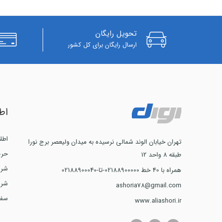
تحویل رایگان
ارسال رایگان برای کل کشور
اط
اطل
تهران خیابان الوند شمالی نرسیده به میدان ولیعصر برج نورا
حری
طبقه 8 واحد 12
شرا
همراه با 40 خط 02188900000-تا-02188900040
شرا
ashoria78@gmail.com
سفا
www.aliashori.ir