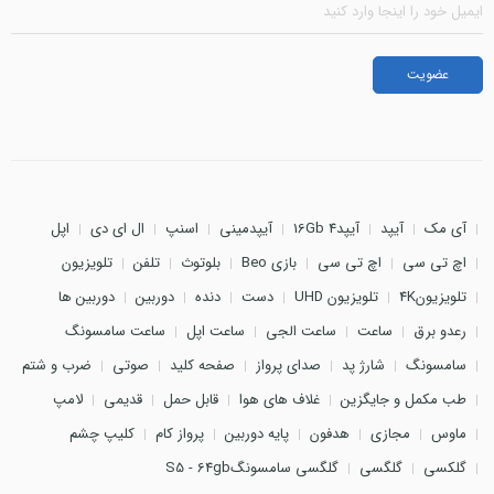
آی مک
آیپد
آیپد4 16Gb
آیپدمینی
اسنپ
ال ای دی
اپل
اچ تی سی
اچ تی سی
بازی Beo
بلوتوث
تلفن
تلویزیون
تلویزیون4K
تلویزیون UHD
دست
دنده
دوربین
دوربین ها
رعدو برق
ساعت
ساعت الجی
ساعت اپل
ساعت سامسونگ
سامسونگ
شارژ پد
صدای پرواز
صفحه کلید
صوتی
ضرب و شتم
طب مکمل و جایگزین
غلاف های هوا
قابل حمل
قدیمی
لامپ
ماوس
مجازی
هدفون
پایه دوربین
پرواز کام
کلیپ چشم
گلکسی
گلگسی
گلگسی سامسونگS5 - 64gb