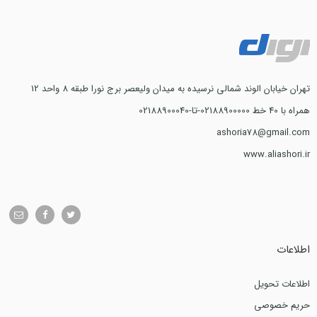
تهران خیابان الوند شمالی نرسیده به میدان ولیعصر برج نورا طبقه 8 واحد 12
همراه با 40 خط 02188900000-تا-02188900040
ashoria78@gmail.com
www.aliashori.ir
اطلاعات
اطلاعات تحویل
حریم خصوصی