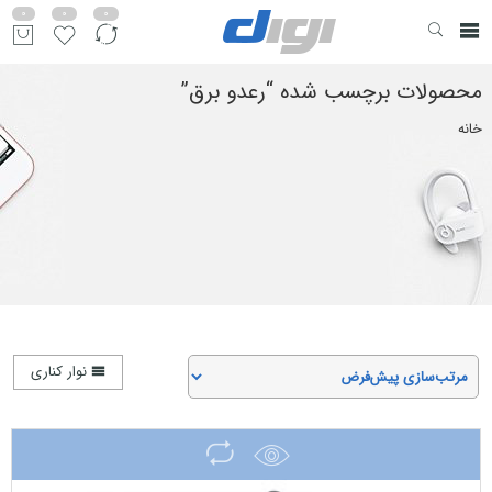
0
0
0
محصولات برچسب شده “رعدو برق”
خانه
نوار کناری