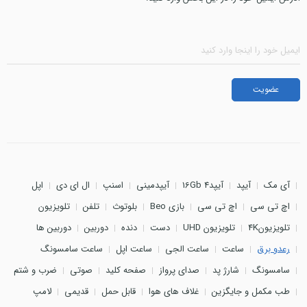
آی مک
آیپد
آیپد4 16Gb
آیپدمینی
اسنپ
ال ای دی
اپل
اچ تی سی
اچ تی سی
بازی Beo
بلوتوث
تلفن
تلویزیون
تلویزیون4K
تلویزیون UHD
دست
دنده
دوربین
دوربین ها
رعدو برق
ساعت
ساعت الجی
ساعت اپل
ساعت سامسونگ
سامسونگ
شارژ پد
صدای پرواز
صفحه کلید
صوتی
ضرب و شتم
طب مکمل و جایگزین
غلاف های هوا
قابل حمل
قدیمی
لامپ