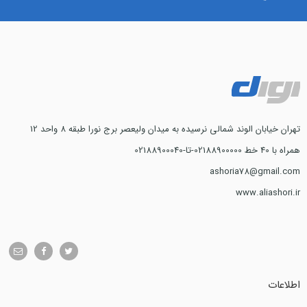
تهران خیابان الوند شمالی نرسیده به میدان ولیعصر برج نورا طبقه 8 واحد 12
همراه با 40 خط 02188900000-تا-02188900040
ashoria78@gmail.com
www.aliashori.ir
اطلاعات