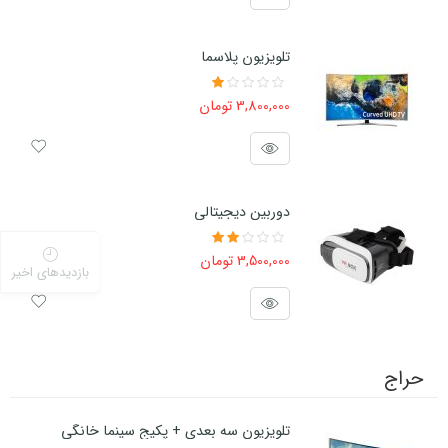
تلویزیون پلاسما
3,800,000
تومان
امتیاز
1.00
از
5
دوربین دیجیتالی
3,500,000
تومان
امتیاز
بازدیدهای اخیر
2.51
از
5
حراج
تلویزیون سه بعدی + پکیج سینما خانگی