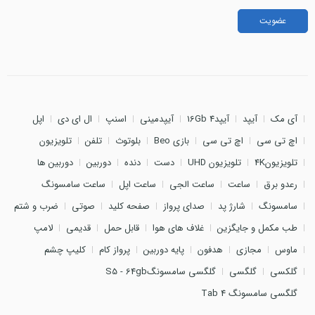
آی مک
آیپد
آیپد4 16Gb
آیپدمینی
اسنپ
ال ای دی
اپل
اچ تی سی
اچ تی سی
بازی Beo
بلوتوث
تلفن
تلویزیون
تلویزیون4K
تلویزیون UHD
دست
دنده
دوربین
دوربین ها
رعدو برق
ساعت
ساعت الجی
ساعت اپل
ساعت سامسونگ
سامسونگ
شارژ پد
صدای پرواز
صفحه کلید
صوتی
ضرب و شتم
طب مکمل و جایگزین
غلاف های هوا
قابل حمل
قدیمی
لامپ
ماوس
مجازی
هدفون
پایه دوربین
پرواز کام
کلیپ چشم
گلکسی
گلگسی
گلگسی سامسونگS5 - 64gb
گلگسی سامسونگ Tab 4