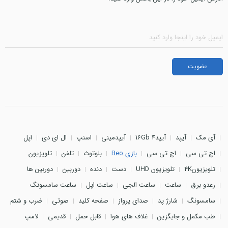
آی مک
آیپد
آیپد4 16Gb
آیپدمینی
اسنپ
ال ای دی
اپل
اچ تی سی
اچ تی سی
بازی Beo
بلوتوث
تلفن
تلویزیون
تلویزیون4K
تلویزیون UHD
دست
دنده
دوربین
دوربین ها
رعدو برق
ساعت
ساعت الجی
ساعت اپل
ساعت سامسونگ
سامسونگ
شارژ پد
صدای پرواز
صفحه کلید
صوتی
ضرب و شتم
طب مکمل و جایگزین
غلاف های هوا
قابل حمل
قدیمی
لامپ