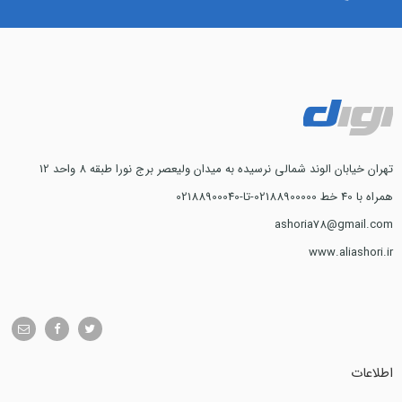
تهران خیابان الوند شمالی نرسیده به میدان ولیعصر برج نورا طبقه 8 واحد 12
همراه با 40 خط 02188900000-تا-02188900040
ashoria78@gmail.com
www.aliashori.ir
اطلاعات