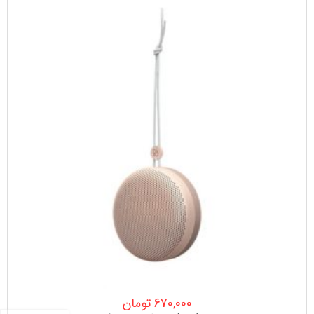
670,000
تومان