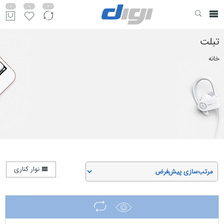
0
0
0
تبلت
خانه
نوار کناری