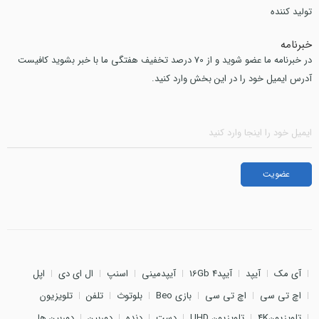
تولید کننده
خبرنامه
در خبرنامه ما عضو شوید و از 70 درصد تخفیف هفتگی ما با خبر بشوید کافیست
آدرس ایمیل خود را در این بخش وارد کنید.
آی مک
آیپد
آیپد4 16Gb
آیپدمینی
اسنپ
ال ای دی
اپل
اچ تی سی
اچ تی سی
بازی Beo
بلوتوث
تلفن
تلویزیون
تلویزیون4K
تلویزیون UHD
دست
دنده
دوربین
دوربین ها