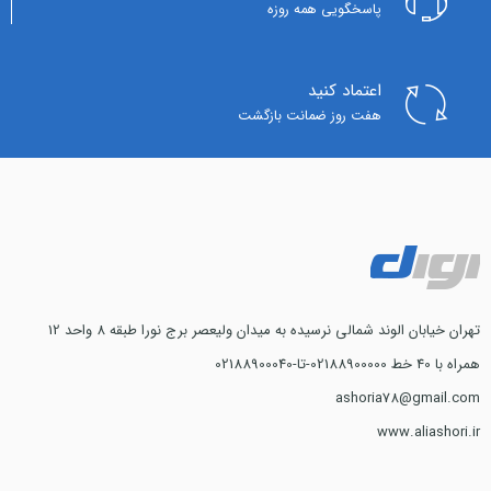
پاسخگویی همه روزه
اعتماد کنید
هفت روز ضمانت بازگشت
تهران خیابان الوند شمالی نرسیده به میدان ولیعصر برج نورا طبقه 8 واحد 12
همراه با 40 خط 02188900000-تا-02188900040
ashoria78@gmail.com
www.aliashori.ir