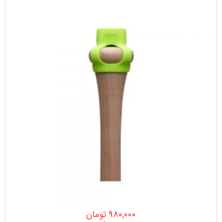
980,000
تومان