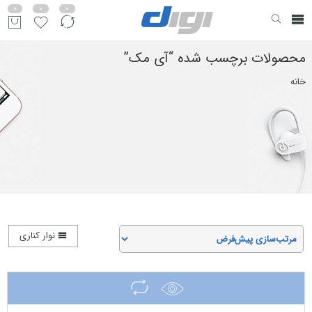
0
0
0
محصولات برچسب شده “آی مک”
خانه
نوار کناری