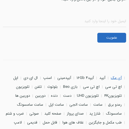
آی مک
آیپد
آیپد4 16Gb
آیپدمینی
اسنپ
ال ای دی
اپل
اچ تی سی
اچ تی سی
بازی Beo
بلوتوث
تلفن
تلویزیون
تلویزیون4K
تلویزیون UHD
دست
دنده
دوربین
دوربین ها
رعدو برق
ساعت
ساعت الجی
ساعت اپل
ساعت سامسونگ
سامسونگ
شارژ پد
صدای پرواز
صفحه کلید
صوتی
ضرب و شتم
طب مکمل و جایگزین
غلاف های هوا
قابل حمل
قدیمی
لامپ