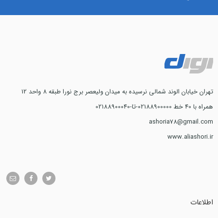
تهران خیابان الوند شمالی نرسیده به میدان ولیعصر برج نورا طبقه 8 واحد 12
همراه با 40 خط 02188900000-تا-02188900040
ashoria78@gmail.com
www.aliashori.ir
اطلاعات