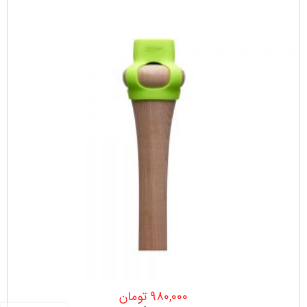
980,000
تومان