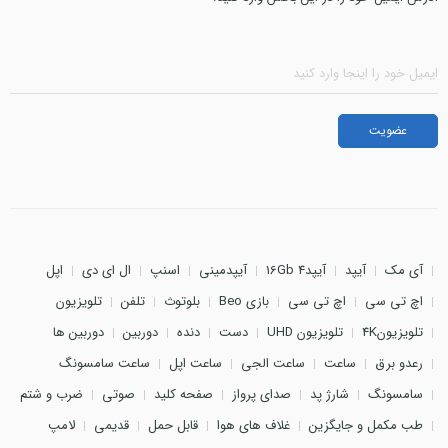
آی مک
آیپد
آیپد4 16Gb
آیپدمینی
اسنپ
ال ای دی
اپل
اچ تی سی
اچ تی سی
بازی Beo
بلوتوث
تلفن
تلویزیون
تلویزیون4K
تلویزیون UHD
دست
دنده
دوربین
دوربین ها
رعدو برق
ساعت
ساعت الجی
ساعت اپل
ساعت سامسونگ
سامسونگ
شارژ پد
صدای پرواز
صفحه کلید
صوتی
ضرب و شتم
طب مکمل و جایگزین
غلاف های هوا
قابل حمل
قدیمی
لامپ