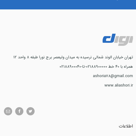
تهران خیابان الوند شمالی نرسیده به میدان ولیعصر برج نورا طبقه 8 واحد 12
همراه با 40 خط 02188900000-تا-02188900040
ashoria78@gmail.com
www.aliashori.ir
اطلاعات