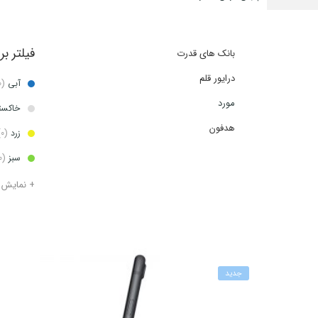
فیلتر ب
بانک های قدرت
درایور قلم
آبی
(0)
مورد
خاکس
هدفون
زرد
(0)
سبز
(0)
+ نمایش 
جدید