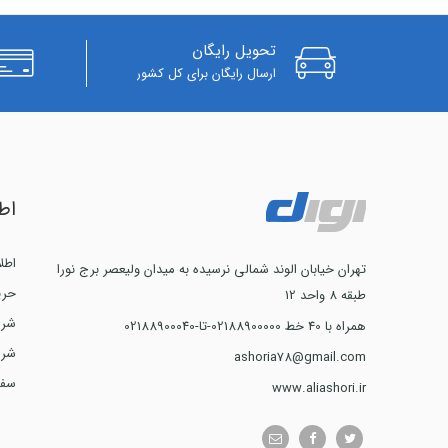
تحویل رایگان
ارسال رایگان برای کل کشور
اط
اطل
تهران خیابان الوند شمالی نرسیده به میدان ولیعصر برج نورا
حری
طبقه 8 واحد 12
شرا
همراه با 40 خط 02188900000-تا-02188900040
شرا
ashoria78@gmail.com
سفا
www.aliashori.ir