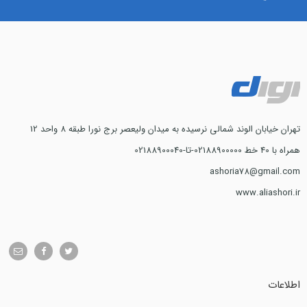
تهران خیابان الوند شمالی نرسیده به میدان ولیعصر برج نورا طبقه 8 واحد 12
همراه با 40 خط 02188900000-تا-02188900040
ashoria78@gmail.com
www.aliashori.ir
اطلاعات