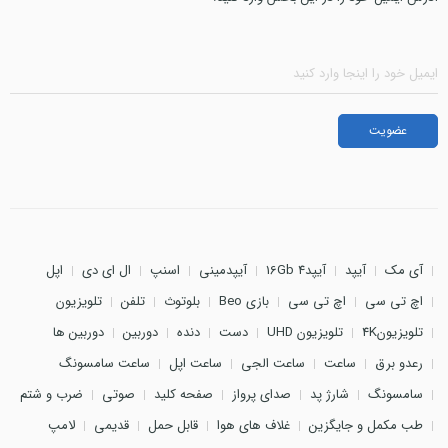
آی مک
آیپد
آیپد4 16Gb
آیپدمینی
اسنپ
ال ای دی
اپل
اچ تی سی
اچ تی سی
بازی Beo
بلوتوث
تلفن
تلویزیون
تلویزیون4K
تلویزیون UHD
دست
دنده
دوربین
دوربین ها
رعدو برق
ساعت
ساعت الجی
ساعت اپل
ساعت سامسونگ
سامسونگ
شارژ پد
صدای پرواز
صفحه کلید
صوتی
ضرب و شتم
طب مکمل و جایگزین
غلاف های هوا
قابل حمل
قدیمی
لامپ