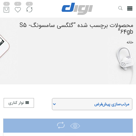
0
0
0
محصولات برچسب شده “گلگسی سامسونگS5 -
64gb”
خانه
نوار کناری