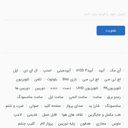
آی مک
آیپد
آیپد4 16Gb
آیپدمینی
اسنپ
ال ای دی
اپل
اچ تی سی
اچ تی سی
بازی Beo
بلوتوث
تلفن
تلویزیون
تلویزیون4K
تلویزیون UHD
دست
دنده
دوربین
دوربین ها
رعدو برق
ساعت
ساعت الجی
ساعت اپل
ساعت سامسونگ
سامسونگ
شارژ پد
صدای پرواز
صفحه کلید
صوتی
ضرب و شتم
طب مکمل و جایگزین
غلاف های هوا
قابل حمل
قدیمی
لامپ
ماوس
مجازی
هدفون
پایه دوربین
پرواز کام
کلیپ چشم