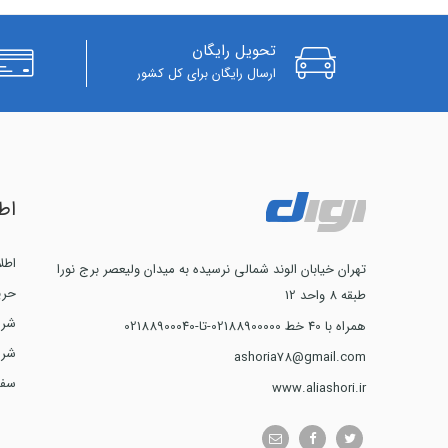
تحویل رایگان
ارسال رایگان برای کل کشور
اط
اطل
تهران خیابان الوند شمالی نرسیده به میدان ولیعصر برج نورا
حری
طبقه 8 واحد 12
شرا
همراه با 40 خط 02188900000-تا-02188900040
شرا
ashoria78@gmail.com
سفا
www.aliashori.ir