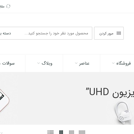
مقا
جستجو
مرور کردن
در
اینجا
فروشگاه
عناصر
وبلاگ
سوالات م
 UHD”