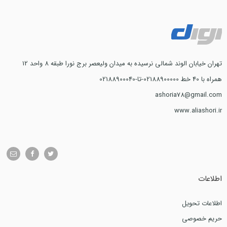
تهران خیابان الوند شمالی نرسیده به میدان ولیعصر برج نورا طبقه 8 واحد 12
همراه با 40 خط 02188900000-تا-02188900040
ashoria78@gmail.com
www.aliashori.ir
اطلاعات
اطلاعات تحویل
حریم خصوصی