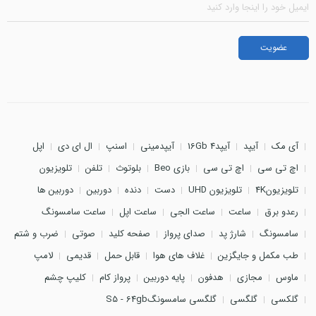
آی مک
آیپد
آیپد4 16Gb
آیپدمینی
اسنپ
ال ای دی
اپل
اچ تی سی
اچ تی سی
بازی Beo
بلوتوث
تلفن
تلویزیون
تلویزیون4K
تلویزیون UHD
دست
دنده
دوربین
دوربین ها
رعدو برق
ساعت
ساعت الجی
ساعت اپل
ساعت سامسونگ
سامسونگ
شارژ پد
صدای پرواز
صفحه کلید
صوتی
ضرب و شتم
طب مکمل و جایگزین
غلاف های هوا
قابل حمل
قدیمی
لامپ
ماوس
مجازی
هدفون
پایه دوربین
پرواز کام
کلیپ چشم
گلکسی
گلگسی
گلگسی سامسونگS5 - 64gb