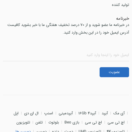
تولید کننده
خبرنامه
در خبرنامه ما عضو شوید و از 70 درصد تخفیف هفتگی ما با خبر بشوید کافیست
آدرس ایمیل خود را در این بخش وارد کنید.
آی مک
آیپد
آیپد4 16Gb
آیپدمینی
اسنپ
ال ای دی
اپل
اچ تی سی
اچ تی سی
بازی Beo
بلوتوث
تلفن
تلویزیون
تلویزیون4K
تلویزیون UHD
دست
دنده
دوربین
دوربین ها