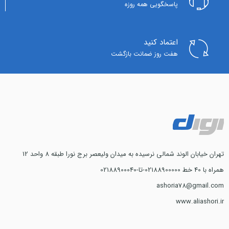
پاسخگویی همه روزه
اعتماد کنید
هفت روز ضمانت بازگشت
تهران خیابان الوند شمالی نرسیده به میدان ولیعصر برج نورا طبقه 8 واحد 12
همراه با 40 خط 02188900000-تا-02188900040
ashoria78@gmail.com
www.aliashori.ir