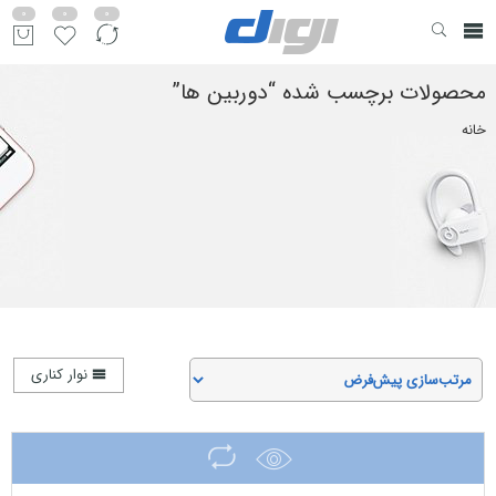
0
0
0
محصولات برچسب شده “دوربین ها”
خانه
نوار کناری