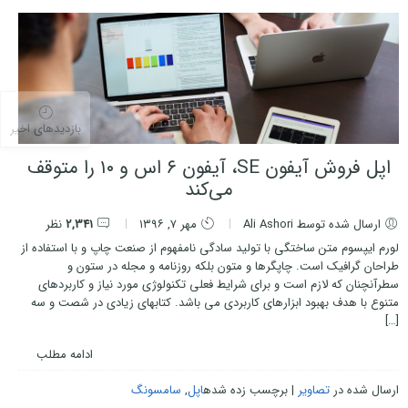
بازدیدهای اخیر
اپل فروش آیفون SE، آیفون ۶ اس و ۱۰ را متوقف
می‌کند
ارسال شده توسط Ali Ashori
مهر ۷, ۱۳۹۶
2,341
نظر
لورم ایپسوم متن ساختگی با تولید سادگی نامفهوم از صنعت چاپ و با استفاده از
طراحان گرافیک است. چاپگرها و متون بلکه روزنامه و مجله در ستون و
سطرآنچنان که لازم است و برای شرایط فعلی تکنولوژی مورد نیاز و کاربردهای
متنوع با هدف بهبود ابزارهای کاربردی می باشد. کتابهای زیادی در شصت و سه
[…]
ادامه مطلب
ارسال شده در
تصاویر
|
برچسب زده شده
اپل
,
سامسونگ