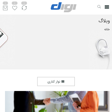
0
0
0
وبلاگ
خانه
نوار کناری