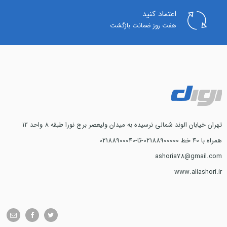
اعتماد کنید
هفت روز ضمانت بازگشت
تهران خیابان الوند شمالی نرسیده به میدان ولیعصر برج نورا طبقه 8 واحد 12
همراه با 40 خط 02188900000-تا-02188900040
ashoria78@gmail.com
www.aliashori.ir