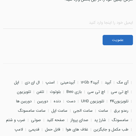
آی مک
آیپد
آیپد4 16Gb
آیپدمینی
اسنپ
ال ای دی
اپل
اچ تی سی
اچ تی سی
بازی Beo
بلوتوث
تلفن
تلویزیون
تلویزیون4K
تلویزیون UHD
دست
دنده
دوربین
دوربین ها
رعدو برق
ساعت
ساعت الجی
ساعت اپل
ساعت سامسونگ
سامسونگ
شارژ پد
صدای پرواز
صفحه کلید
صوتی
ضرب و شتم
طب مکمل و جایگزین
غلاف های هوا
قابل حمل
قدیمی
لامپ