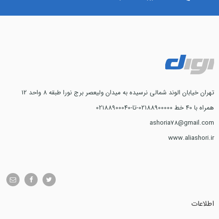
تهران خیابان الوند شمالی نرسیده به میدان ولیعصر برج نورا طبقه 8 واحد 12
همراه با 40 خط 02188900000-تا-02188900040
ashoria78@gmail.com
www.aliashori.ir
اطلاعات