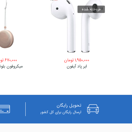
فروخته شده
1,950,000
تومان
670,000
تو
ایر پاد آیفون
میکروفون بلوت
تحویل رایگان
ارسال رایگان برای کل کشور