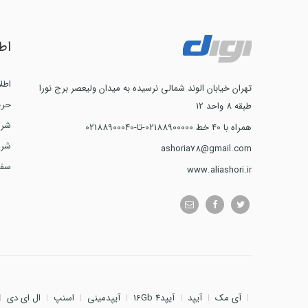
اط
اطل
تهران خیابان الوند شمالی نرسیده به میدان ولیعصر برج نورا
حری
طبقه 8 واحد 12
شرا
همراه با 40 خط 02188900000-تا-02188900040
شرا
ashoria78@gmail.com
سفا
www.aliashori.ir
آی مک
آیپد
آیپد4 16Gb
آیپدمینی
اسنپ
ال ای دی