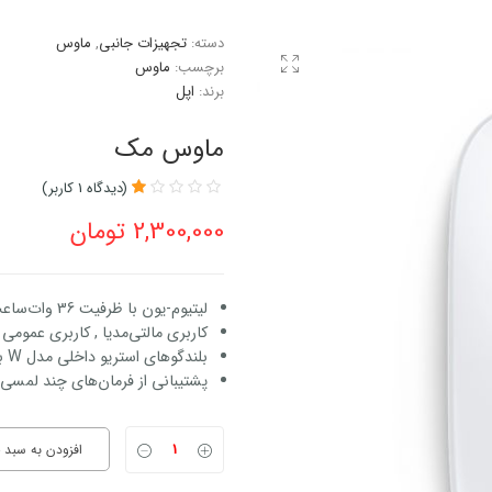
دسته:
تجهیزات جانبی
,
ماوس
برچسب:
ماوس
برند:
اپل
ماوس مک
(دیدگاه
1
کاربر)
1
امتیازدهی
2,300,000
تومان
1.00
از
5
در
امتیازدهی
لیتیوم-یون با ظرفیت 36 وات‌ساعت
مشتری
کاربری مالتی‌مدیا , کاربری عمومی
بلندگوهای استریو داخلی مدل W با تکنولوژی SonicMaster
پشتیبانی از فرمان‌های چند لمسی
افزودن به سبد 