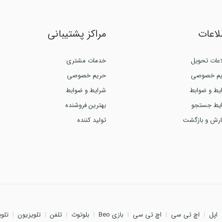
لاعات
مراکز پشتیبانی
اعات تحویل
خدمات مشتری
م خصوصی
حریم خصوصی
یط و ضوابط
شرایط و ضوابط
یط جستجو
بهترین فروشنده
رش و بازگشت
تولید کننده
اپل
اچ تی سی
اچ تی سی
بازی Beo
بلوتوث
تلفن
تلویزیون
تلوی