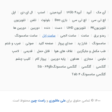
آی مک
آیپد
آیپد4 16Gb
آیپدمینی
اسنپ
ال ای دی
اپل
اچ تی سی
اچ تی سی
بازی Beo
بلوتوث
تلفن
تلویزیون
تلویزیون4K
تلویزیون UHD
دست
دنده
دوربین
دوربین ها
رعدو برق
ساعت
ساعت الجی
ساعت اپل
ساعت سامسونگ
سامسونگ
شارژ پد
صدای پرواز
صفحه کلید
صوتی
ضرب و شتم
طب مکمل و جایگزین
غلاف های هوا
قابل حمل
قدیمی
لامپ
ماوس
مجازی
هدفون
پایه دوربین
پرواز کام
کلیپ چشم
گلکسی
گلگسی
گلگسی سامسونگS5 - 64gb
گلگسی سامسونگ Tab 4
1400 © تمامی حقوق برای
علی عاشوری
و
راست چین
محفوظ است.