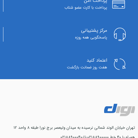
پرداخت امن
پرداخت با کارت عضو شتاب
مرکز پشتیبانی
پاسخگویی همه روزه
اعتماد کنید
هفت روز ضمانت بازگشت
تهران خیابان الوند شمالی نرسیده به میدان ولیعصر برج نورا طبقه 8 واحد 12
همراه با 40 خط 02188900000-تا-02188900040