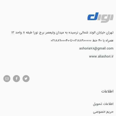
تهران خیابان الوند شمالی نرسیده به میدان ولیعصر برج نورا طبقه 8 واحد 12
همراه با 40 خط 02188900000-تا-02188900040
ashoria78@gmail.com
www.aliashori.ir
اطلاعات
اطلاعات تحویل
حریم خصوصی