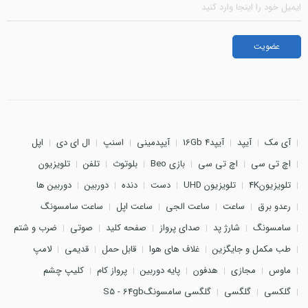
آی مک
آیپد
آیپد4 16Gb
آیپدمینی
اسنپ
ال ای دی
اپل
اچ تی سی
اچ تی سی
بازی Beo
بلوتوث
تلفن
تلویزیون
تلویزیون4K
تلویزیون UHD
دست
دنده
دوربین
دوربین ها
رعدو برق
ساعت
ساعت الجی
ساعت اپل
ساعت سامسونگ
سامسونگ
شارژ پد
صدای پرواز
صفحه کلید
صوتی
ضرب و شتم
طب مکمل و جایگزین
غلاف های هوا
قابل حمل
قدیمی
لامپ
ماوس
مجازی
هدفون
پایه دوربین
پرواز کام
کلیپ چشم
گلکسی
گلگسی
گلگسی سامسونگS5 - 64gb