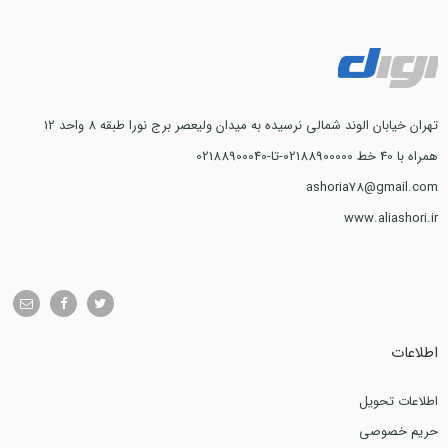
تهران خیابان الوند شمالی نرسیده به میدان ولیعصر برج نورا طبقه 8 واحد 12
همراه با 40 خط 02188900000-تا-02188900040
ashoria78@gmail.com
www.aliashori.ir
اطلاعات
اطلاعات تحویل
حریم خصوصی