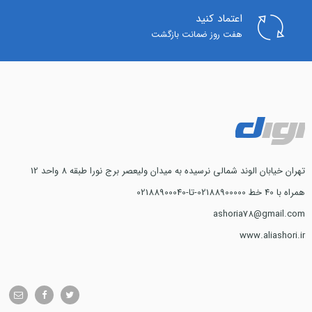
اعتماد کنید
هفت روز ضمانت بازگشت
تهران خیابان الوند شمالی نرسیده به میدان ولیعصر برج نورا طبقه 8 واحد 12
همراه با 40 خط 02188900000-تا-02188900040
ashoria78@gmail.com
www.aliashori.ir