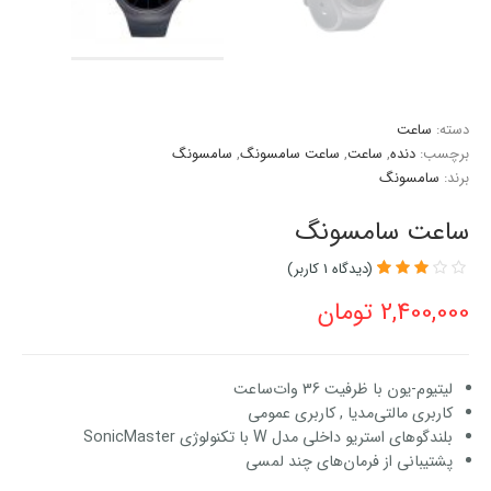
دسته:
ساعت
برچسب:
دنده
,
ساعت
,
ساعت سامسونگ
,
سامسونگ
برند:
سامسونگ
ساعت سامسونگ
(دیدگاه
1
کاربر)
1
امتیازدهی
2,400,000
تومان
3.00
از
5 در
امتیازدهی
مشتری
لیتیوم-یون با ظرفیت 36 وات‌ساعت
کاربری مالتی‌مدیا , کاربری عمومی
بلندگوهای استریو داخلی مدل W با تکنولوژی SonicMaster
پشتیبانی از فرمان‌های چند لمسی