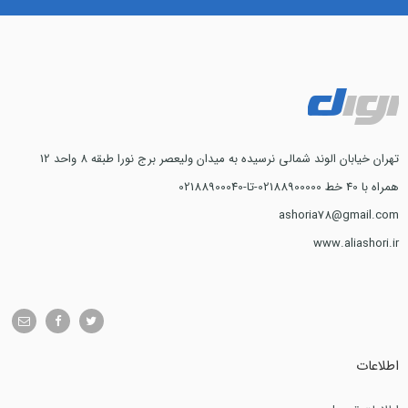
تهران خیابان الوند شمالی نرسیده به میدان ولیعصر برج نورا طبقه 8 واحد 12
همراه با 40 خط 02188900000-تا-02188900040
ashoria78@gmail.com
www.aliashori.ir
اطلاعات