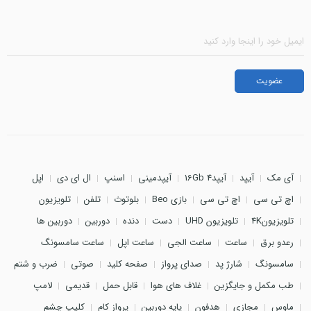
آی مک
آیپد
آیپد4 16Gb
آیپدمینی
اسنپ
ال ای دی
اپل
اچ تی سی
اچ تی سی
بازی Beo
بلوتوث
تلفن
تلویزیون
تلویزیون4K
تلویزیون UHD
دست
دنده
دوربین
دوربین ها
رعدو برق
ساعت
ساعت الجی
ساعت اپل
ساعت سامسونگ
سامسونگ
شارژ پد
صدای پرواز
صفحه کلید
صوتی
ضرب و شتم
طب مکمل و جایگزین
غلاف های هوا
قابل حمل
قدیمی
لامپ
ماوس
مجازی
هدفون
پایه دوربین
پرواز کام
کلیپ چشم