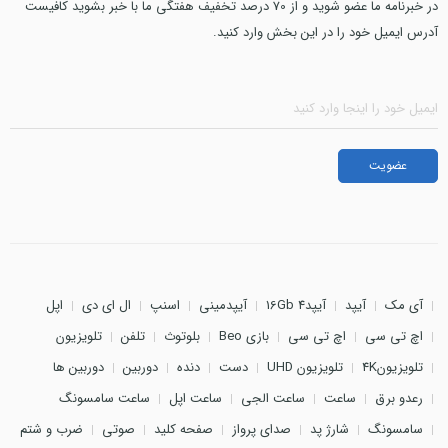
در خبرنامه ما عضو شوید و از 70 درصد تخفیف هفتگی ما با خبر بشوید کافیست
آدرس ایمیل خود را در این بخش وارد کنید.
آی مک
آیپد
آیپد4 16Gb
آیپدمینی
اسنپ
ال ای دی
اپل
اچ تی سی
اچ تی سی
بازی Beo
بلوتوث
تلفن
تلویزیون
تلویزیون4K
تلویزیون UHD
دست
دنده
دوربین
دوربین ها
رعدو برق
ساعت
ساعت الجی
ساعت اپل
ساعت سامسونگ
سامسونگ
شارژ پد
صدای پرواز
صفحه کلید
صوتی
ضرب و شتم