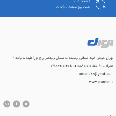
اعتماد کنید
هفت روز ضمانت بازگشت
تهران خیابان الوند شمالی نرسیده به میدان ولیعصر برج نورا طبقه 8 واحد 12
همراه با 40 خط 02188900000-تا-02188900040
ashoria78@gmail.com
www.aliashori.ir