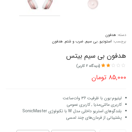
دسته:
هدفون
برچسب:
استودیو
,
بی سیم
,
ضرب و شتم
,
هدفون
هدفون بی سیم بیتس
(دیدگاه
2
کاربر)
2
امتیازدهی
85,000
تومان
2.50
از
5 در
امتیازدهی
مشتری
لیتیوم-یون با ظرفیت 36 وات‌ساعت
کاربری مالتی‌مدیا , کاربری عمومی
بلندگوهای استریو داخلی مدل W با تکنولوژی SonicMaster
پشتیبانی از فرمان‌های چند لمسی