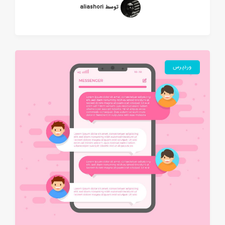
توسط aliashori
وردپرس